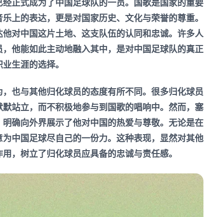
已经正式成为了中国足球队的一员。国歌是国家的重要
音乐上的表达，更是对国家历史、文化与荣誉的尊重。
达他对中国这片土地、这支队伍的认同和忠诚。许多人
员，他能如此主动地融入其中，是对中国足球队的真正
职业生涯的选择。
为，也与其他归化球员的态度有所不同。很多归化球员
默默站立，而不积极地参与到国歌的唱响中。然而，塞
，明确向外界展示了他对中国的热爱与尊敬。无论是在
意为中国足球尽自己的一份力。这种表现，显然对其他
作用，树立了归化球员应具备的忠诚与责任感。