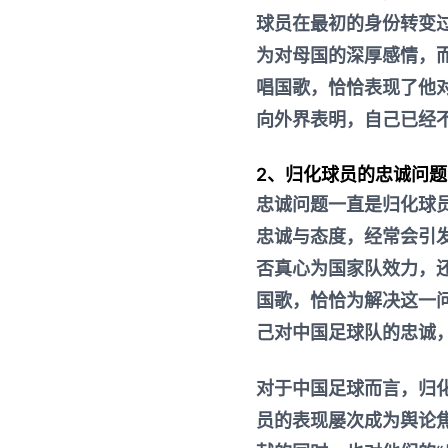
球员在最初的身份转变过
为对母国的深厚感情，
唱国歌，恰恰表现了他
向外界表明，自己已经不
2、归化球员的忠诚问题
忠诚问题一直是归化球
忠诚与态度，经常会引
否真心为国家队效力，
国歌，恰恰为解决这一
己对中国足球队的忠诚
对于中国足球而言，归
员的表现屡次成为舆论