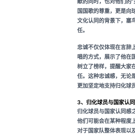
献的同时，也对他们的“
国国歌的尊重，更是向
文化认同的背景下，塞
任。
忠诚不仅仅体现在言辞
唱的方式，展示了他在
树立了榜样，提醒大家
任。这种忠诚感，无论
更加坚定地支持归化球
3、归化球员与国家认
归化球员与国家认同感
他们可能会在某种程度
对于国家队整体表现以