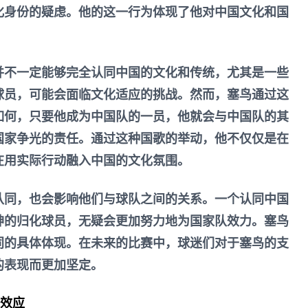
化身份的疑虑。他的这一行为体现了他对中国文化和国
并不一定能够完全认同中国的文化和传统，尤其是一些
球员，可能会面临文化适应的挑战。然而，塞鸟通过这
如何，只要他成为中国队的一员，他就会与中国队的其
国家争光的责任。通过这种国歌的举动，他不仅仅是在
在用实际行动融入中国的文化氛围。
认同，也会影响他们与球队之间的关系。一个认同中国
神的归化球员，无疑会更加努力地为国家队效力。塞鸟
同的具体体现。在未来的比赛中，球迷们对于塞鸟的支
的表现而更加坚定。
会效应