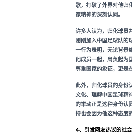
歌，打破了外界对他归
家精神的深刻认同。
许多人认为，归化球员
刚刚加入中国足球队的
一行为表明，无论背景
他成员一起，肩负起为
尊重国家的象征，更是
此外，归化球员的身份
文化、理解中国足球精
的举动正是这种身份认
持也会因为他这种态度
4、引发网友热议的社