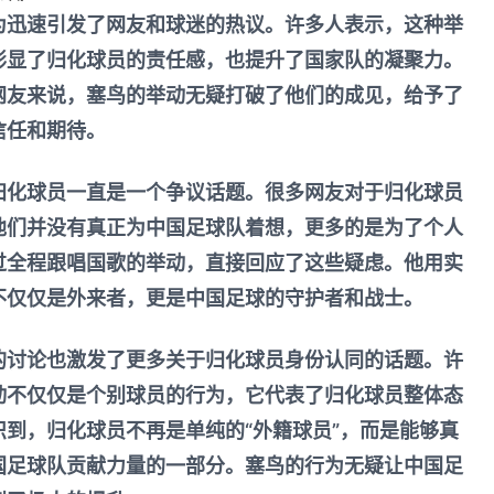
为迅速引发了网友和球迷的热议。许多人表示，这种举
彰显了归化球员的责任感，也提升了国家队的凝聚力。
网友来说，塞鸟的举动无疑打破了他们的成见，给予了
信任和期待。
归化球员一直是一个争议话题。很多网友对于归化球员
他们并没有真正为中国足球队着想，更多的是为了个人
过全程跟唱国歌的举动，直接回应了这些疑虑。他用实
不仅仅是外来者，更是中国足球的守护者和战士。
的讨论也激发了更多关于归化球员身份认同的话题。许
动不仅仅是个别球员的行为，它代表了归化球员整体态
到，归化球员不再是单纯的“外籍球员”，而是能够真
国足球队贡献力量的一部分。塞鸟的行为无疑让中国足