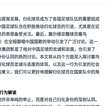
的逐渐发展，归化球员成为了各国足球队伍的重要组成
中国足球队也在积极推动归化球员的引进，尤其是在近
员的表现备受关注。最近，塞尔维亚籍球员塞鸟
itrović）在全程跟唱中国国歌的举动引发了广泛讨论。这一
发集团
彰显了他对中国足球的忠诚和态度，也引发了
身份认同的热烈讨论。本文将从四个方面深入探讨塞鸟
归化球员忠诚与态度的体现，以及这一行为引发的社会
的意义，我们可以更好地理解归化球员在国家队中的角
行为解读
动并非单纯的举止，而是对自己归化身份的深刻认同。