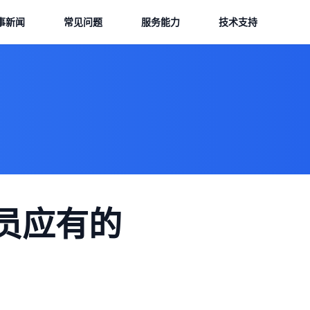
事新闻
常见问题
服务能力
技术支持
员应有的