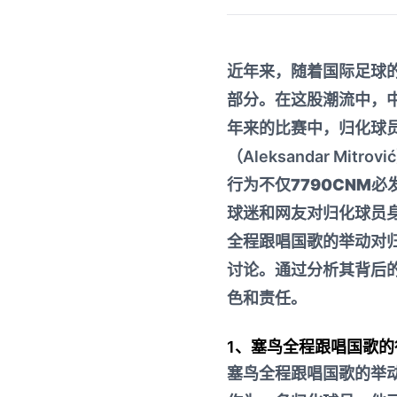
近年来，随着国际足球
部分。在这股潮流中，
年来的比赛中，归化球
（Aleksandar M
行为不仅
7790CNM必
球迷和网友对归化球员
全程跟唱国歌的举动对
讨论。通过分析其背后
色和责任。
1、塞鸟全程跟唱国歌的
塞鸟全程跟唱国歌的举