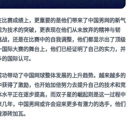
在比赛成绩上，更重要的是他们带来了中国男网的新气
现为技术的突破，更表现在他们从未放弃的精神与韧
挑战，还是在比赛中的自我调整，他们都显示出了顶级
一国际大赛的舞台上，他们已经证明了自己的实力，并
多的国际认可。
成功带动了中国网球整体发展的上升趋势。越来越多的
中获得了激励，也开始加倍努力去提升自己的技术和竞
体水平正在逐步提高，而双子星的崛起则是这一过程中
来几年，中国男网或许会迎来更多有潜力的选手，他们
煌添砖加瓦。