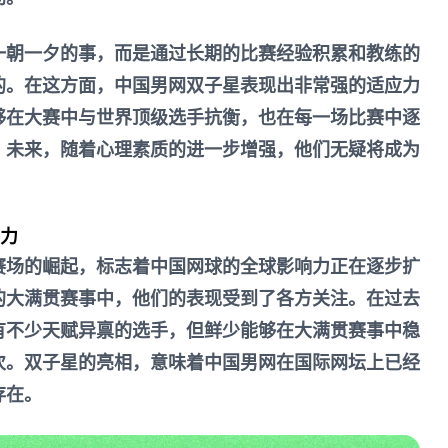
一朝一夕的事，而是通过长期的比赛经验积累和教练的
的。在这方面，中国男网双子星表现出非常强的适应力
够在大赛中与世界顶级选手抗衡，也在每一场比赛中逐
。未来，随着心理素质的进一步增强，他们无疑将成为
。
响力
赛场的崛起，标志着中国网球的全球影响力正在逐步扩
的大满贯赛事中，他们的表现受到了各方关注。在过去
有不少天赋异禀的选手，但鲜少能够在大满贯赛事中稳
次。双子星的亮相，意味着中国男网在国际网坛上已经
存在。