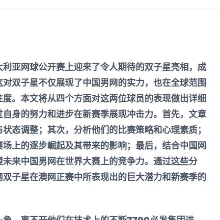
大利亚网球公开赛上迎来了令人期待的双子星亮相，成
这对双子星不仅展现了中国男网的实力，也在全球范围
注度。本文将从四个方面对这两位球员的表现做出详细
过自身的努力和进步在新赛季展现冲击力。首先，文章
与状态调整；其次，分析他们的比赛策略和心理素质；
赛场上的逐步崛起及其带来的影响；最后，结合中国网
望未来中国男网在世界大赛上的竞争力。通过这些分
网双子星在澳网正赛中所表现出的巨大潜力和新赛季的