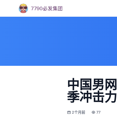
中国男网
季冲击力
2个月前
77