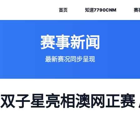
首页
知道
7790CNM
赛
赛事新闻
最新赛况同步呈现
双子星亮相澳网正赛