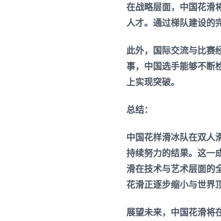
在战略层面，中国花滑
人才。通过梯队建设的
此外，国际交流与比赛
事，中国选手能够不断
上实现突破。
总结：
中国花样滑冰队在双人
持续努力的结果。这一
滑在技术与艺术层面的
花滑正逐步缩小与世界
展望未来，中国花滑将