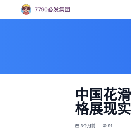
中国花滑
格展现实
3个月前
91