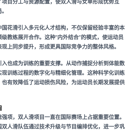
了项目分工与资源配置，使双人滑与女单形成优势互
局。
中国花滑引入多元化人才结构，不仅保留经验丰富的本
级教练展开合作。这种“内外结合”的模式，使运动员
表现上同步提升，形成更具国际竞争力的整体风格。
引入也成为训练的重要支撑。从动作捕捉分析到体能数
实现训练过程的数字化与精细化管理。这种科学化训练
，也有效降低了运动损伤风险，为运动员长期发展提供
固
统强项，双人滑项目一直在国际赛场上占据重要位置。
国双人滑队伍通过技术升级与节目编排优化，进一步巩