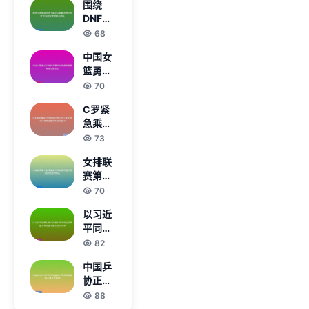
围绕
会谈备
DNF模
战泰山
型还原
68
队目标
工具的
与战略
中国女
功能解
篮勇闯
析与实
世界杯
70
战应用
决赛书
指南深
C罗紧
写历史
度攻略
急乘医
新篇章
分享版
疗专机
73
展现巾
返回意
帼风采
女排联
大利引
赛第十
发足坛
轮竞争
70
关注与
激烈多
伤情猜
以习近
队争夺
测升级
平同志
季后赛
发酵中
为核心
82
席位形
的党中
势白热
中国乒
央关怀
化
协正式
北京冬
公布巴
88
奥会冬
黎奥运