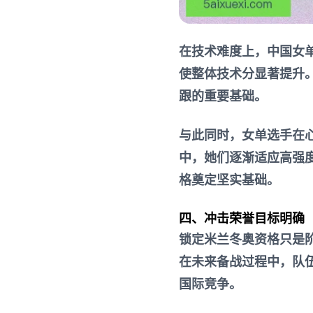
在技术难度上，中国女
使整体技术分显著提升
跟的重要基础。
与此同时，女单选手在
中，她们逐渐适应高强
格奠定坚实基础。
四、冲击荣誉目标明确
锁定米兰冬奥资格只是
在未来备战过程中，队
国际竞争。