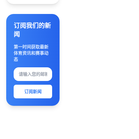
残奥会
会参赛
筹办时
选拔最
代纪实
新办法
全文解
订阅我们的新
读
闻
第一时间获取最新
体育资讯和赛事动
态
订阅新闻